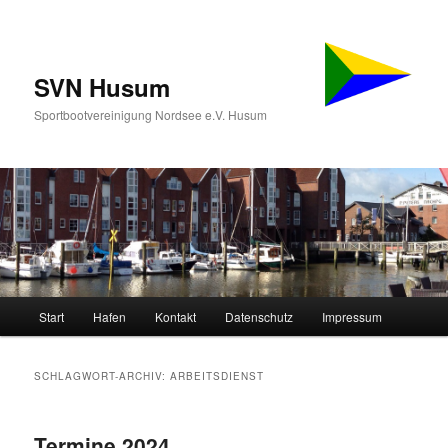
SVN Husum
Sportbootvereinigung Nordsee e.V. Husum
Hauptmenü
Start
Hafen
Kontakt
Datenschutz
Impressum
Zum
Zum
primären
sekundären
SCHLAGWORT-ARCHIV:
ARBEITSDIENST
Inhalt
Inhalt
Termine 2024
springen
springen