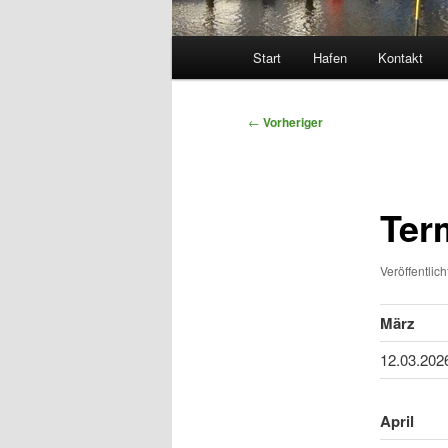
Hauptmenü
Start
Hafen
Kontakt
Zum
primären
Beitragsnavigation
←
Vorheriger
Inhalt
springen
Ter
Veröffentlic
März
12.03.202
April