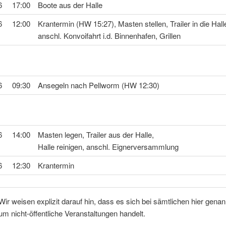
6
17:00
Boote aus der Halle
6
12:00
Krantermin (HW 15:27), Masten stellen, Trailer in die Hall
anschl. Konvoifahrt i.d. Binnenhafen, Grillen
6
09:30
Ansegeln nach Pellworm (HW 12:30)
6
14:00
Masten legen, Trailer aus der Halle,
Halle reinigen, anschl. Eignerversammlung
6
12:30
Krantermin
ir weisen explizit darauf hin, dass es sich bei sämtlichen hier gena
m nicht-öffentliche Veranstaltungen handelt.